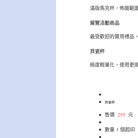
滿版馬克杯，佈圖範
展覽活動商品
最受歡迎的實用禮品
貝瓷杯
極度輕量化，使用更
貝瓷杯
255
售價
元
數量
1
個
起印