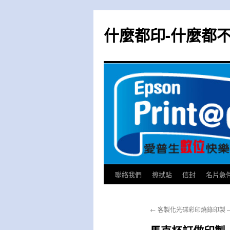
跳
至
什麼都印-什麼都
主
要
內
容
聯絡我們
擦拭貼
信封
名片急
←
客製化光碟彩印燒錄印製 