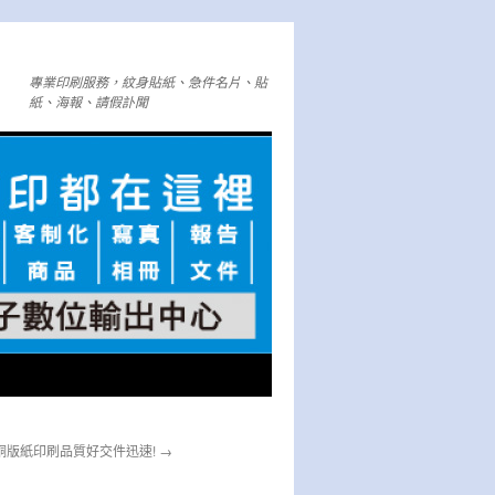
專業印刷服務，紋身貼紙、急件名片、貼
紙、海報、請假訃聞
銅版紙印刷品質好交件迅速!
→