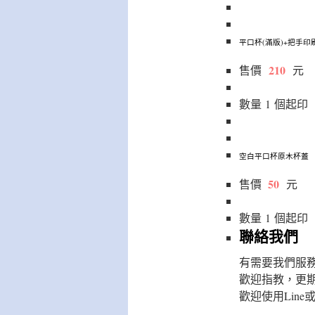
平口杯(滿版)+把手印
210
售價
元
數量
1
個
起印
空白平口杯原木杯蓋
50
售價
元
數量
1
個
起印
聯絡我們
有需要我們服
歡迎指教，更
歡迎使用Line或