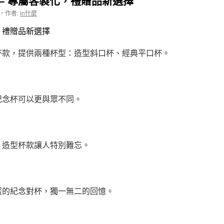
– 專屬客製化，禮贈品新選擇
，
作者:
in什麼
化，禮贈品新選擇
杯款，提供兩種杯型：造型斜口杯、經典平口杯。
紀念杯可以更與眾不同。
，造型杯款讓人特別難忘。
蜜的紀念對杯，獨一無二的回憶。