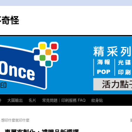
不奇怪
件
大圖輸出
名片
常見問題｜印刷服務 FAQ
紋身貼
– 想印什麼就印什麼