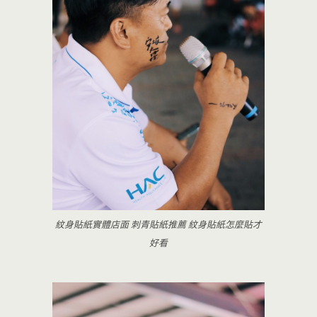
紋身貼紙實體店面 刺青貼紙推薦 紋身貼紙怎麼貼才
好看