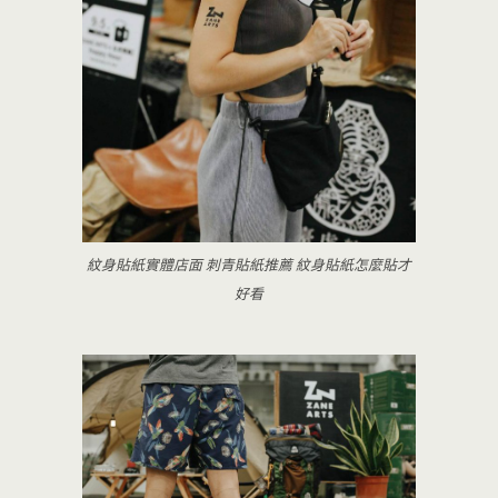
紋身貼紙實體店面 刺青貼紙推薦 紋身貼紙怎麼貼才
好看