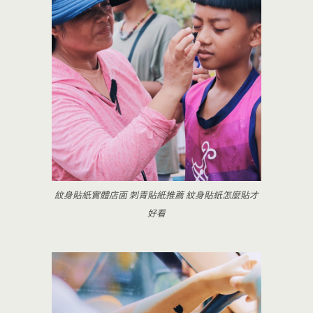
紋身貼紙實體店面 刺青貼紙推薦 紋身貼紙怎麼貼才
好看