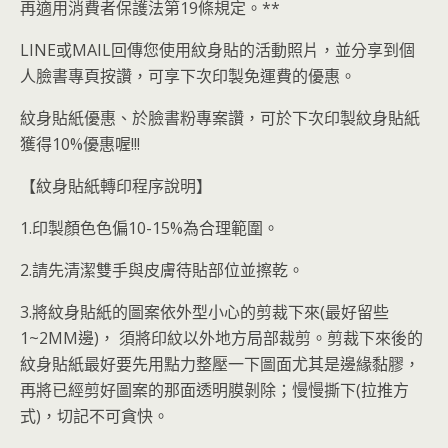
再適用消費者保護法第19條規定。**
LINE或MAIL回傳您使用紋身貼的活動照片，並分享到個
人臉書專頁按讚，可享下次印製免運費的優惠。
紋身貼紙優惠、於臉書粉專案讚，可於下次印製紋身貼紙
獲得10%優惠喔!!!
【紋身貼紙轉印程序說明】
1.印製顏色色偏10-15%為合理範圍。
2.請先清潔雙手與皮膚待貼部位並擦乾。
3.將紋身貼紙的圖案依外型小心的剪裁下來(最好留些
1~2MM邊)， 須將印紋以外地方局部裁剪。剪裁下來後的
紋身貼紙最好要先用點力整壓一下圖面尤其是邊緣黏膠，
再將已經剪好圖案的那面透明膜剝除；慢慢撕下(拉推方
式)，切記不可貪快。