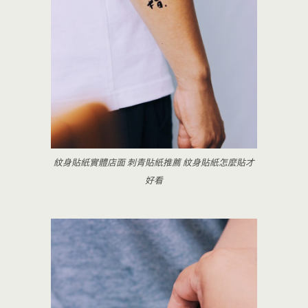
紋身貼紙實體店面 刺青貼紙推薦 紋身貼紙怎麼貼才
好看