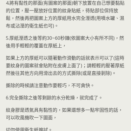
4.將有黏性的那面(有圖案的那面)朝下放置在自己想要黏貼
的位置，壓一壓放好位置的紋身貼紙，待貼部位保持放
鬆，然後再把圖案上方的厚紙用水完全溼透(用噴水罐、濕
布或沾溼的衛生紙也可)。
5.厚紙溼透之後等約30~60秒鐘(依圖案大小有所不同)，然
後用手輕輕的覆蓋在厚紙上，
如果上方的厚紙可以隨著動作滑動的話就表示可以了(這時
要紋身的圖案就會貼附在皮膚上面了)；請輕輕的壓著厚紙
然後往其他方向用滑出去的方式撕除(或是直接剝除)。
撕除的時候請注意動作要輕巧，不可貪快。
6.完全撕除之後等剩餘的水分乾燥，就完成了。
紋身膠是透氣具有黏性的，如果還想多一點牢固性的話，
可以吹風機吹一下圖面，
切勿使用衛生紙擦拭。