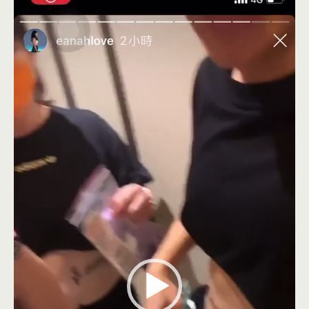
訊
播
放
器