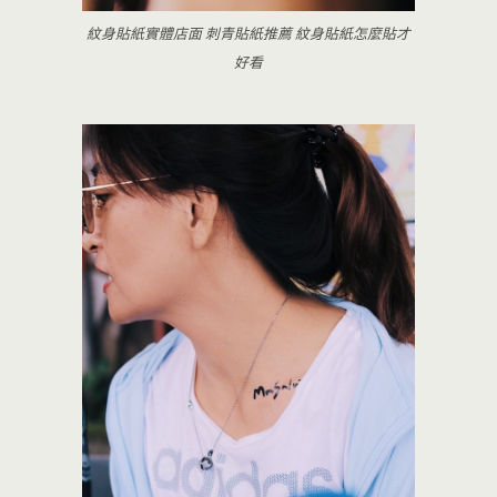
紋身貼紙實體店面 刺青貼紙推薦 紋身貼紙怎麼貼才
好看