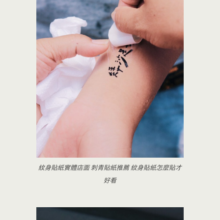
紋身貼紙實體店面 刺青貼紙推薦 紋身貼紙怎麼貼才
好看