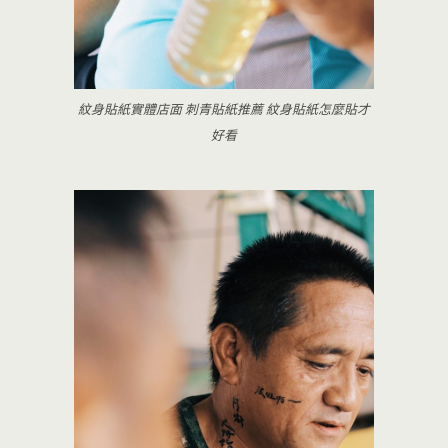
紋身貼紙實體店面 刺青貼紙推薦 紋身貼紙怎麼貼才
好看