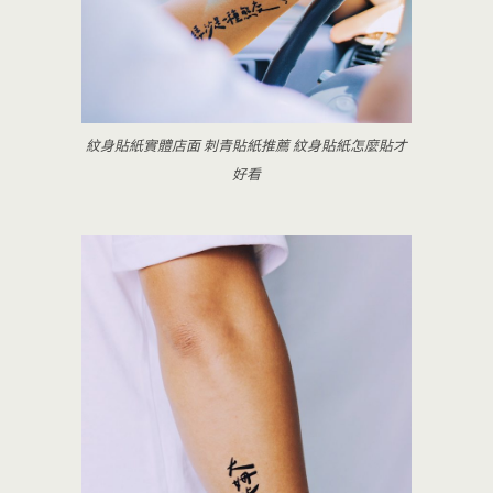
紋身貼紙實體店面 刺青貼紙推薦 紋身貼紙怎麼貼才
好看