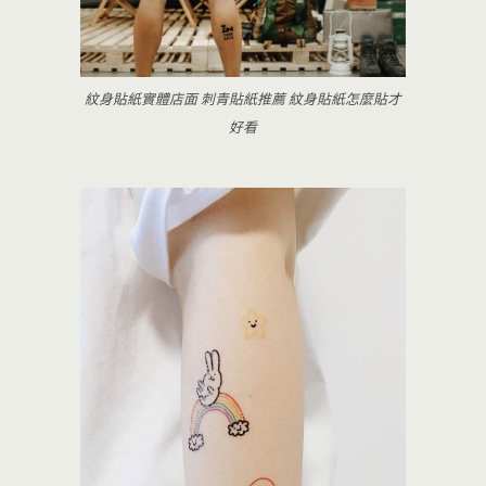
紋身貼紙實體店面 刺青貼紙推薦 紋身貼紙怎麼貼才
好看