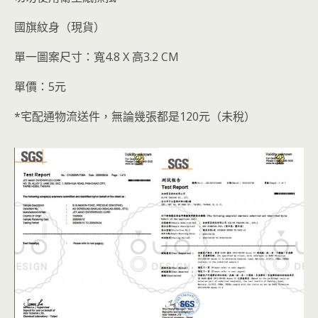
國旗紋身（現貨）
單一圖案尺寸：寬4.8 X 高3.2 CM
單價：5元
*宅配通物流送件，無論幾張都是120元（未稅）