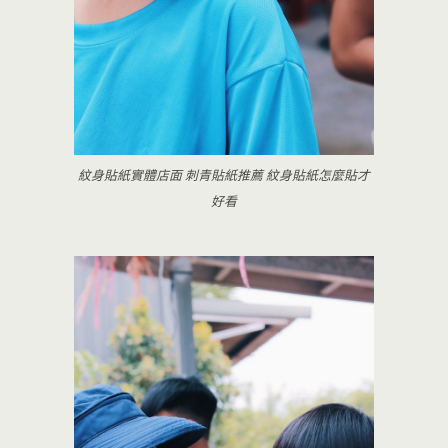
紋身貼紙實體店面 刺青貼紙推薦 紋身貼紙怎麼貼才
好看