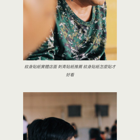
紋身貼紙實體店面 刺青貼紙推薦 紋身貼紙怎麼貼才
好看