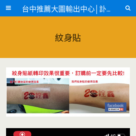
台中推薦大圖輸出中心│訃聞、紋身貼紙、急件名片
紋身貼
視