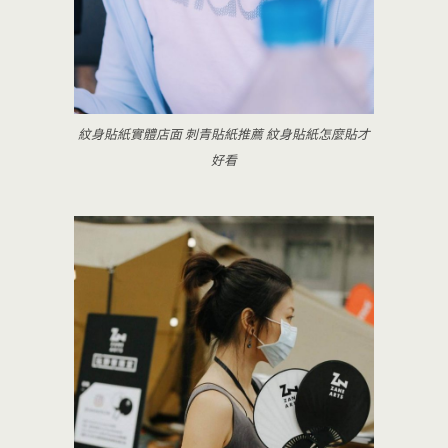
紋身貼紙實體店面 刺青貼紙推薦 紋身貼紙怎麼貼才
好看