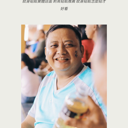
紋身貼紙實體店面 刺青貼紙推薦 紋身貼紙怎麼貼才
好看