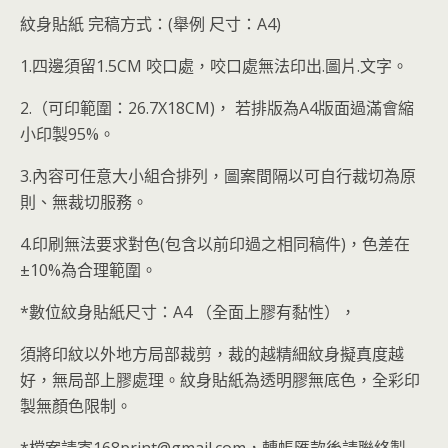
紋身貼紙 完稿方式：(舉例 尺寸：A4)
1.四邊須留1.5CM 咬口處，咬口處無法印出.圖片.文字。
2.（可印範圍：26.7X18CM)， 若排版為A4版面過滿會縮
小印製95%。
3.內容可任意大小組合排列，圖案間隔以可自行裁切為原
則、無裁切服務。
4.印刷無法要求對色(包含以前印過之相同稿件)，色差在
±10%為合理範圍。
*數位紋身貼紙尺寸：A4 （全面上膠有黏性），
須將印紋以外地方局部裁剪，裁的越精細紋身擬真度越
好，無局部上膠處理。紋身貼紙為透明膠無底色，全彩印
製無顏色限制。