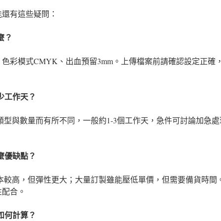
能還有這些疑問：
麼？
dpi、色彩模式CMYK、出血預留3mm。上傳檔案前請確認設定正
多少工作天？
品類型與數量而有所不同，一般約1-3個工作天，急件可討論加急
什麼優缺點？
成本較高，但彈性更大；大量訂製雖能壓低單價，但需要備貨時間
性配合。
格如何計算？