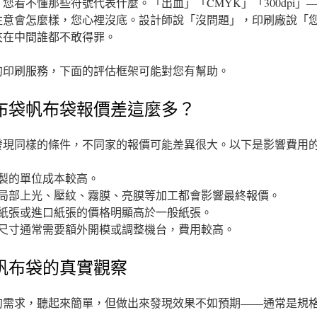
您看不懂那些符號代表什麼。「出血」「CMYK」「300dpi」
注意會怎麼樣，您心裡沒底。設計師說「沒問題」，印刷廠說「
夾在中間誰都不敢得罪。
的印刷服務，下面的評估框架可能對您有幫助。
布袋帆布袋報價差這麼多？
發現同樣的條件，不同家的報價可能差異很大。以下是影響費用
製的單位成本較高。
局部上光、壓紋、霧膜、亮膜等加工都會影響最終報價。
紙張或進口紙張的價格明顯高於一般紙張。
尺寸通常需要額外開模或調整機台，費用較高。
帆布袋的真實觀察
的需求，聽起來簡單，但做出來發現效果不如預期——通常是規