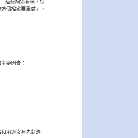
——這些詞您看過，但
您這個檔案要重做」，
的主要因素：
格和用途沒有先對清