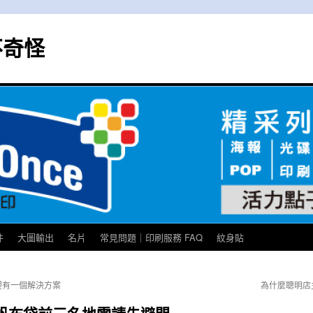
不奇怪
件
大圖輸出
名片
常見問題｜印刷服務 FAQ
紋身貼
裡有一個解決方案
為什麼聰明店