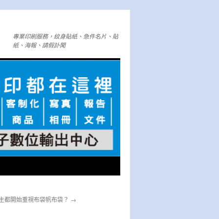
專業印刷服務，紋身貼紙、急件名片、貼
紙、海報、請假訃聞
主都開始重視布袋帆布袋？
→