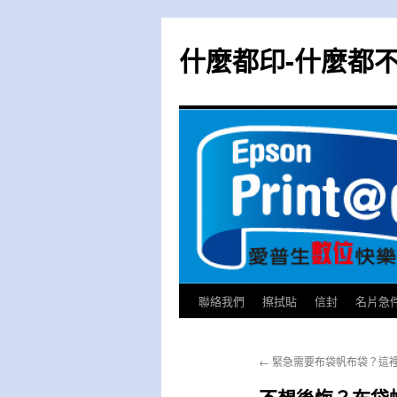
跳
至
什麼都印-什麼都
主
要
內
容
聯絡我們
擦拭貼
信封
名片急
←
緊急需要布袋帆布袋？這