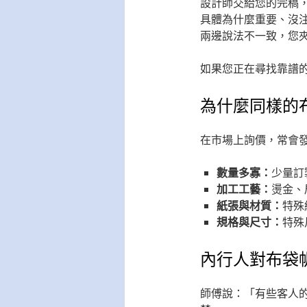
設計師交給您的完稿，
具體為什麼重要、沒
兩邊說法不一致，您
如果您正在尋找靠譜
為什麼同樣的
在市場上詢價，常會
數量多寡：
少量訂
加工工藝：
燙金、
紙張與材質：
特殊
規格與尺寸：
特殊
內行人對布袋
師傅說：「有些客人